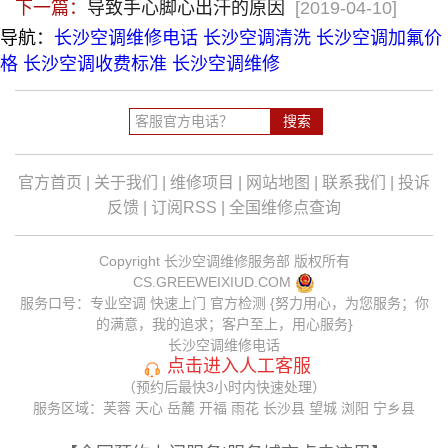
下一篇：
导致手心脚心出汗的原因
[2019-04-10]
导航：
长沙空调维修电话
长沙空调清洗
长沙空调加氟价
格
长沙空调收费标准
长沙空调维修
官方首页
|
关于我们
|
维修项目
|
网站地图
|
联系我们
|
投诉
反馈
|
订阅RSS
|
全国维修点查询
Copyright
长沙空调维修服务部
版权所有
CS.GREEWEIXIUD.COM
服务口号：专业空调 快速上门 官方检测 {努力用心，为您服务；你
的满意，我的追求；客户至上，用心服务}
长沙空调维修电话
点击进入人工客服
（预约后最快3小时内快速处理）
服务区域：芙蓉 天心 岳麓 开福 雨花 长沙县 望城 浏阳 宁乡县